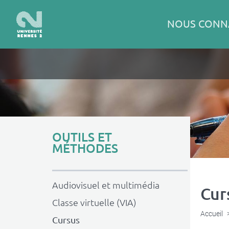
Panneau de gestion des cookies
Aller
au
Navigation
NOUS CONN
contenu
principale
principal
Image
de
couverture
par
défaut
Menu
OUTILS ET
MÉTHODES
principal
Audiovisuel et multimédia
Cur
Classe virtuelle (VIA)
Accueil
Cursus