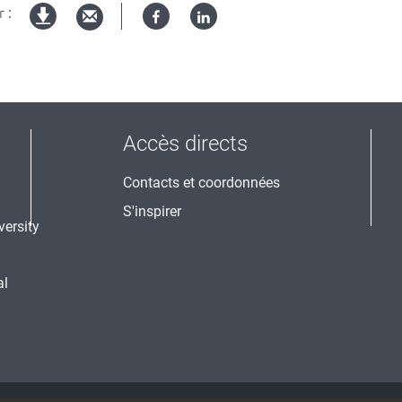
 :
Facebook
Linked
Version
in
imprimable
Accès directs
Contacts et coordonnées
S'inspirer
al