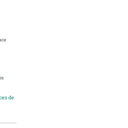
ace
es
rces de