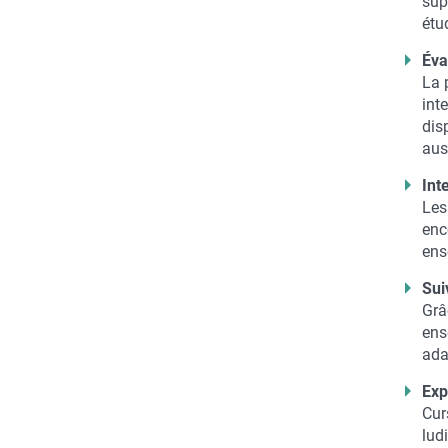
sup
étu
Éva
La 
inte
dis
aus
Int
Les
enc
ens
Sui
Grâ
ens
ada
Exp
Cur
lud