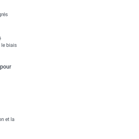
grés
é
le biais
pour
on et la