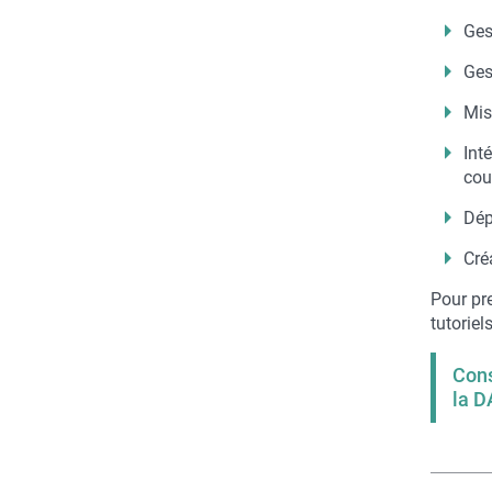
Ges
Ges
Mis
Int
cou
Dép
Créa
Pour pr
tutoriel
Cons
la 