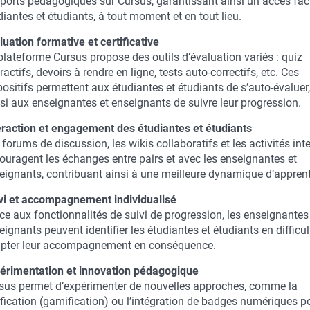
ports pédagogiques sur Cursus, garantissant ainsi un accès faci
diantes et étudiants, à tout moment et en tout lieu.
luation formative et certificative
plateforme Cursus propose des outils d’évaluation variés : quiz
ractifs, devoirs à rendre en ligne, tests auto-correctifs, etc. Ces
positifs permettent aux étudiantes et étudiants de s’auto-évaluer
si aux enseignantes et enseignants de suivre leur progression.
eraction et engagement des étudiantes et étudiants
 forums de discussion, les wikis collaboratifs et les activités int
ouragent les échanges entre pairs et avec les enseignantes et
eignants, contribuant ainsi à une meilleure dynamique d’appren
vi et accompagnement individualisé
ce aux fonctionnalités de suivi de progression, les enseignantes
eignants peuvent identifier les étudiantes et étudiants en difficul
pter leur accompagnement en conséquence.
érimentation et innovation pédagogique
sus permet d’expérimenter de nouvelles approches, comme la
ification (gamification) ou l’intégration de badges numériques p