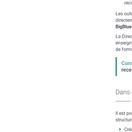
rec
Les outi
directem
BigBlue
La Dire
enseigna
de form
Cons
rece
Dans q
Il est p
structu
Cré