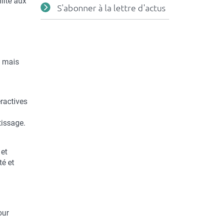
lité aux
S'abonner à la lettre d'actus
, mais
eractives
tissage.
 et
té et
our