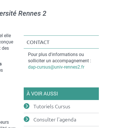
versité Rennes 2
l elle
 conçue
CONTACT
t des
Contact
Pour plus d'informations ou
solliciter un accompagnement :
s
Courriel
dap-cursus@univ-rennes2.fr
és
À VOIR AUSSI
Tutoriels Cursus
Consulter l'agenda
leurs