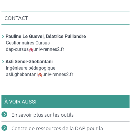
imprimable
CONTACT
Contact
Pauline Le Guevel, Béatrice Puillandre
Nom
Gestionnaires Cursus
du
Courriel
dap-cursus
univ-rennes2.fr
contact
Asli Senol-Ghebantani
Nom
Ingénieure pédagogique
du
Courriel
asli.ghebantani
univ-rennes2.fr
contact
À VOIR AUSSI
En savoir plus sur les outils
Centre de ressources de la DAP pour la