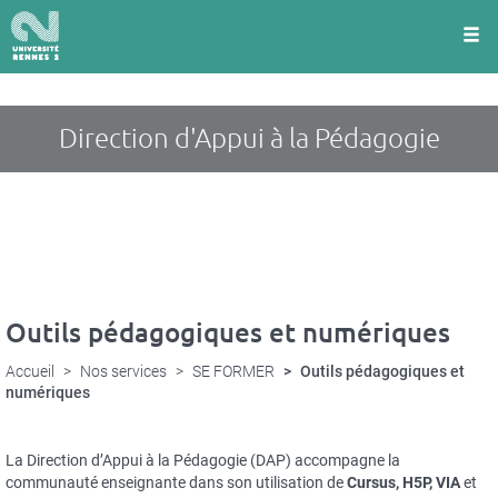
Panneau de gestion des cookies
Aller
au
contenu
principal
Direction d'Appui à la Pédagogie
Outils pédagogiques et numériques
Accueil
Nos services
SE FORMER
Outils pédagogiques et
numériques
La Direction d’Appui à la Pédagogie (DAP) accompagne la
communauté enseignante dans son utilisation de
Cursus, H5P, VIA
et