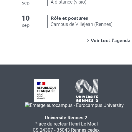
À distance (visio)
sep
10
Rôle et postures
Campus de Villejean (Rennes)
sep
Voir tout l'agenda
Université Rennes 2
Place du recteur Henri Le Moal
CS 24307 - 35043 Rennes cedex