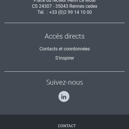
Place du recteur Henri Le Moal
CS 24307 - 35043 Rennes cedex
Tél. : +33 (0)2 99 14 10 00
Accès directs
Contacts et coordonnées
S'inspirer
Suivez-nous
Menu
CONTACT