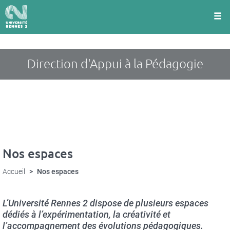
Panneau de gestion des cookies
Aller
au
contenu
principal
Direction d'Appui à la Pédagogie
Nos espaces
Accueil
Nos espaces
L’Université Rennes 2 dispose de plusieurs espaces
dédiés à l’expérimentation, la créativité et
l’accompagnement des évolutions pédagogiques.