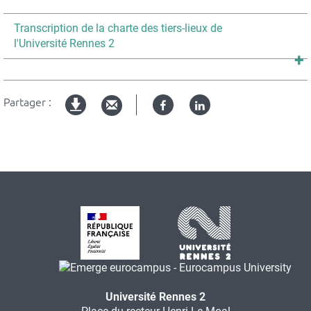
Titre
Transcription de la charte des tiers-lieux de
du
l'Université Rennes 2
texte
dépliable
Partager :
Facebook
Linked
Version
in
imprimable
Université Rennes 2