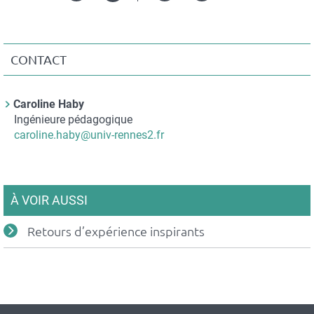
Version
in
imprimable
CONTACT
Contact
Caroline Haby
Nom
Ingénieure pédagogique
du
Courriel
caroline.haby@univ-rennes2.fr
contact
À VOIR AUSSI
Retours d’expérience inspirants