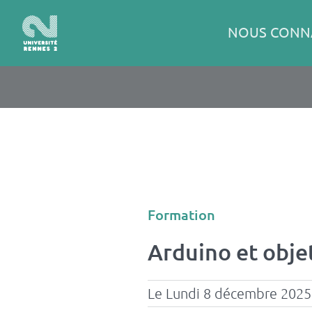
Panneau de gestion des cookies
Aller
au
Navigation
NOUS CONN
contenu
principale
principal
Type
Formation
d'événement
Arduino et objet
Le Lundi 8 décembre 2025