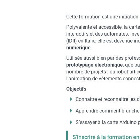
Contenu
Cette formation est une initiation
sous
Polyvalente et accessible, la car
forme
interactifs et des automates. Inven
de
(IDII) en Italie, elle est devenue 
paragraphes
numérique
.
Utilisée aussi bien par des profe
prototypage électronique
, que p
nombre de projets : du robot artic
l’animation de vêtements connect
Objectifs
Connaître et reconnaitre les 
Apprendre comment brancher 
S’essayer à la carte Arduino 
S'inscrire à la formation en