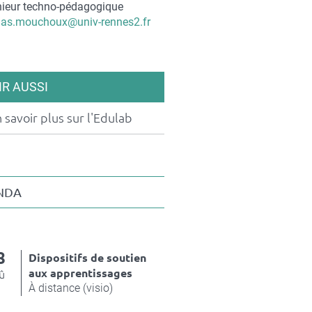
nieur techno-pédagogique
iel
as.mouchoux@univ-rennes2.fr
act
IR AUSSI
 savoir plus sur l'Edulab
NDA
8
Dispositifs de soutien
aux apprentissages
û
À distance (visio)