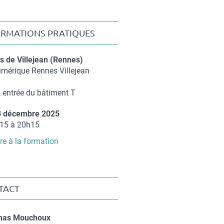
ORMATIONS PRATIQUES
 de Villejean (Rennes)
éments
umérique Rennes Villejean
)
 entrée du bâtiment T
8 décembre 2025
ément
15 à 20h15
ire à la formation
TACT
t
mas Mouchoux