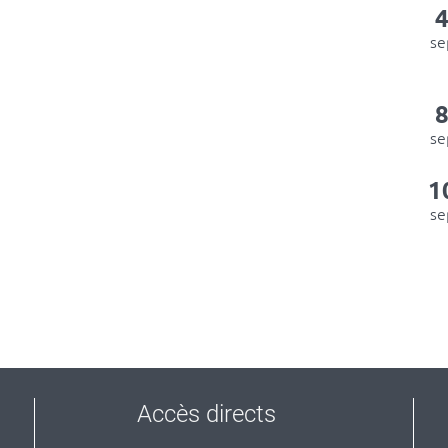
se
se
1
se
Accès directs