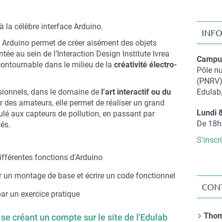
 à la célèbre interface Arduino.
INF
te Arduino permet de créer aisément des objets
tée au sein de l’Interaction Design Institute Ivrea
Campus
incontournable dans le milieu de la
créativité électro-
Compl
Pôle n
de
(PNRV
lieu
ssionnels, dans le domaine de
l’art interactif ou du
Edulab,
ar des amateurs, elle permet de réaliser un grand
Lundi 
ulé aux capteurs de pollution, en passant par
Compl
De 18h
és.
de
S'inscr
date
différentes fonctions d'Arduino
un montage de base et écrire un code fonctionnel
CON
par un exercice pratique
Contac
Tho
 se créant un compte sur le site de l'Edulab