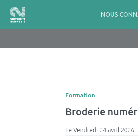
Panneau de gestion des cookies
Aller
au
Navigation
NOUS CONN
contenu
principale
principal
Type
Formation
d'événement
Broderie numér
Le Vendredi 24 avril 2026