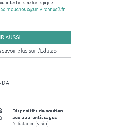
nieur techno-pédagogique
iel
as.mouchoux@univ-rennes2.fr
act
IR AUSSI
 savoir plus sur l'Edulab
NDA
8
Dispositifs de soutien
aux apprentissages
û
À distance (visio)