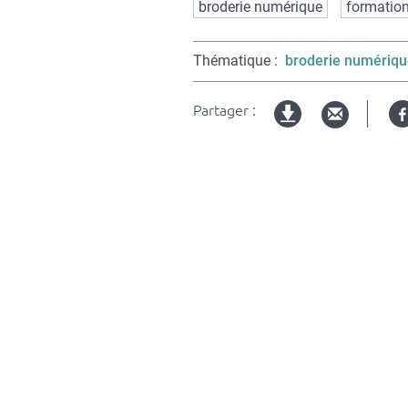
Mots
broderie numérique
formatio
clés
Thématique
broderie numériq
Partager :
Version
imprimable