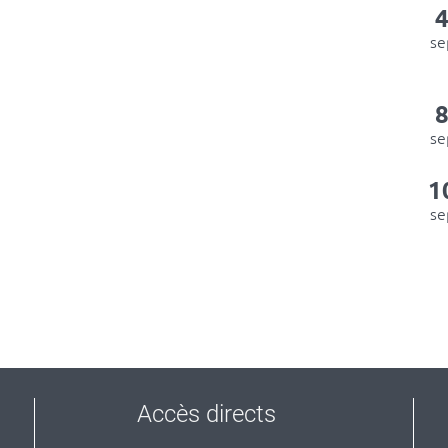
se
se
1
se
Accès directs