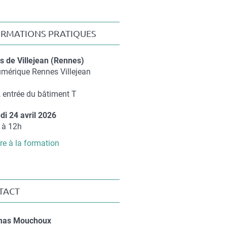
ORMATIONS PRATIQUES
 de Villejean (Rennes)
éments
umérique Rennes Villejean
)
 entrée du bâtiment T
di 24 avril 2026
ément
 à 12h
ire à la formation
TACT
t
mas Mouchoux