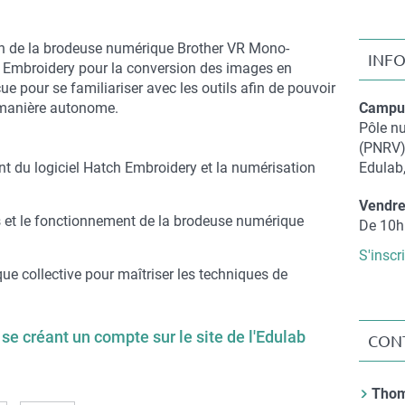
ation de la brodeuse numérique Brother VR Mono-
INF
tch Embroidery pour la conversion des images en
çue pour se familiariser avec les outils afin de pouvoir
e manière autonome.
Campus
Compl
Pôle n
de
(PNRV
lieu
 du logiciel Hatch Embroidery et la numérisation
Edulab,
Vendre
es et le fonctionnement de la brodeuse numérique
Compl
De 10h
de
S'inscr
date
que collective pour maîtriser les techniques de
 se créant un compte sur le site de l'Edulab
CON
Contac
Tho