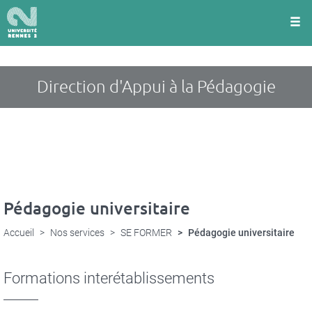
Panneau de gestion des cookies
Aller
au
contenu
principal
Direction d'Appui à la Pédagogie
Pédagogie universitaire
Accueil
Nos services
SE FORMER
Pédagogie universitaire
Formations interétablissements