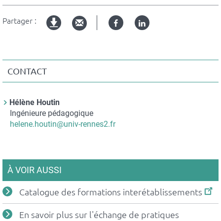
Partager :
Facebook
Linked
Version
in
imprimable
CONTACT
Contact
Hélène Houtin
Nom
Ingénieure pédagogique
du
Courriel
helene.houtin@univ-rennes2.fr
contact
À VOIR AUSSI
Catalogue des formations interétablissements
En savoir plus sur l'échange de pratiques