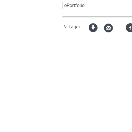
Mots
ePortfolio
clés
Partager :
Version
imprimable