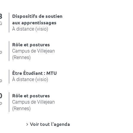
8
Dispositifs de soutien
aux apprentissages
û
À distance (visio)
4
Rôle et postures
Campus de Villejean
p
(Rennes)
8
Être Étudiant : MTU
À distance (visio)
p
0
Rôle et postures
Campus de Villejean
p
(Rennes)
Voir tout l'agenda