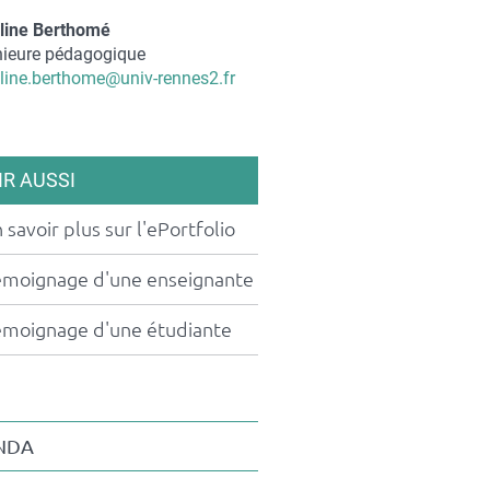
t
line Berthomé
nieure pédagogique
iel
line.berthome@univ-rennes2.fr
act
IR AUSSI
 savoir plus sur l'ePortfolio
émoignage d'une enseignante
émoignage d'une étudiante
NDA