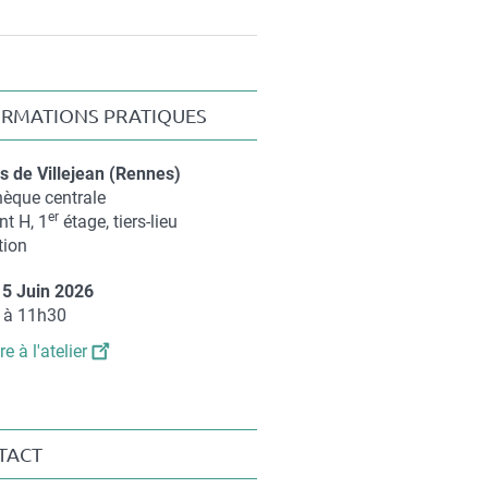
ORMATIONS PRATIQUES
 de Villejean (Rennes)
éments
hèque centrale
er
nt H, 1
étage, tiers-lieu
tion
15 Juin 2026
ément
 à 11h30
re à l'atelier
TACT