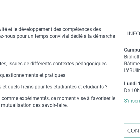
ité et le développement des compétences des
INF
nez-nous pour un temps convivial dédié à la démarche
Campus
Compl
Bibliot
de
tes, issues de différents contextes pédagogiques
Bâtime
lieu
L'éBUlli
 questionnements et pratiques
Lundi 
 et quels freins pour les étudiantes et étudiants ?
Compl
De 10h
de
ts comme expérimentés, ce moment vise à favoriser le
S'inscri
date
 mutualisation des savoir-faire.
CON