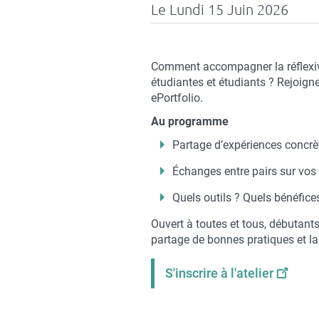
Le Lundi 15 Juin 2026
Contenu
Comment accompagner la réflexiv
sous
étudiantes et étudiants ? Rejoig
forme
ePortfolio.
de
Au programme
paragraphes
Partage d’expériences concrè
Échanges entre pairs sur vos
Quels outils ? Quels bénéfices
Ouvert à toutes et tous, débutan
partage de bonnes pratiques et la
S'inscrire à l'atelier