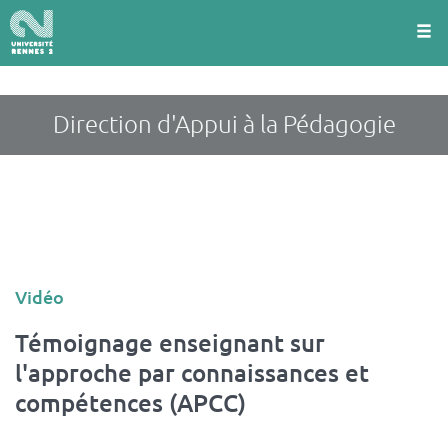
Panneau de gestion des cookies
Aller
au
contenu
principal
Direction d'Appui à la Pédagogie
Type
Vidéo
d'article
Témoignage enseignant sur
l'approche par connaissances et
compétences (APCC)