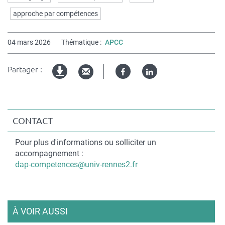
clés
approche par compétences
04 mars 2026
Thématique
APCC
Partager :
Facebook
Linked
Version
in
imprimable
CONTACT
Contact
Pour plus d'informations ou solliciter un
accompagnement :
Courriel
dap-competences@univ-rennes2.fr
À VOIR AUSSI