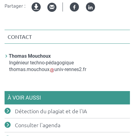
Partager :
Facebook
Linked
Version
in
imprimable
CONTACT
Contact
Thomas Mouchoux
Nom
Ingénieur techno-pédagogique
du
Courriel
thomas.mouchoux
univ-rennes2.fr
contact
À VOIR AUSSI
Détection du plagiat et de l'IA
Consulter l'agenda