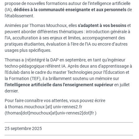
propose de nouvelles formations autour de l’intelligence artificielle
(IA),
dédiées à la communauté enseignante et aux personnels
de
l'établissement.
Animées par Thomas Mouchoux, elles
s'adaptent à vos besoins
et
peuvent aborder différentes thématiques : introduction générale à
l’IA, acculturation à ses enjeux et limites, accompagnement des
pratiques étudiantes, évaluation à l’ère de l’IA ou encore d’autres
usages plus spécifiques.
Thomas a (ré)intégré la DAP en septembre, en tant qu'
ingénieur
techno-pédagogique référent IA. Après deux ans d'apprentissage à
l'Edulab dans le cadre du master Technologies pour l’Éducation et
la Formation (TEF), il a brillamment soutenu un mémoire sur
l'intelligence artificielle dans l'enseignement supérieur
en juillet
dernier.
Pour faire connaître vos attentes, vous pouvez écrire
à
thomas.mouchoux
[at]
univ-rennes2.fr
(
thomas[dot]mouchoux[at]univ-rennes2[dot]fr
)
25 septembre 2025