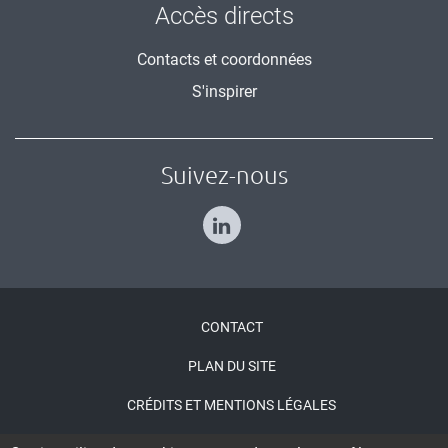
Accès directs
Contacts et coordonnées
S'inspirer
Suivez-nous
Menu
CONTACT
Pied
PLAN DU SITE
de
CRÉDITS ET MENTIONS LÉGALES
page
ACCESSIBILITÉ : NON CONFORME