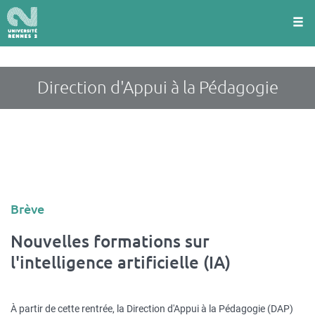
Panneau de gestion des cookies
Aller
au
contenu
principal
Direction d'Appui à la Pédagogie
Type
Brève
d'article
Nouvelles formations sur
l'intelligence artificielle (IA)
À partir de cette rentrée, la Direction d'Appui à la Pédagogie (DAP)