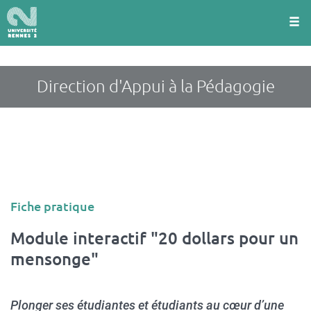
Panneau de gestion des cookies
Aller
au
contenu
principal
Direction d'Appui à la Pédagogie
Type
Fiche pratique
d'article
Module interactif "20 dollars pour un
mensonge"
Plonger ses étudiantes et étudiants au cœur d’une