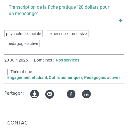
Titre
Transcription de la fiche pratique "20 dollars pour
du
un mensonge"
texte
dépliable
Mots
psychologie sociale
expérience immersive
clés
pédagogie active
20 Juin 2025
Domaines
Nos services
Thématique
Engagement étudiant
Outils numériques
Pédagogies actives
Partager :
Facebook
Linked
Version
in
imprimable
CONTACT